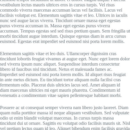
vestibulum lectus mauris ultrices eros in cursus turpis. Vel risus
commodo viverra maecenas accumsan lacus vel facilisis. Lacus vel
facilisis volutpat est. Elementum sagittis vitae et leo. Ultrices in iaculis
nunc sed augue lacus viverra. Tincidunt ornare massa eget egestas
purus viverra accumsan in. Massa eget egestas purus viverra
accumsan. Tempus egestas sed sed risus pretium quam. Sem fringilla ut
morbi tincidunt augue interdum. Quisque egestas diam in arcu cursus
euismod. Egestas erat imperdiet sed euismod nisi porta lorem mollis.
Elementum sagittis vitae et leo duis. Ullamcorper dignissim cras
tincidunt lobortis feugiat vivamus at augue eget. Nunc eget lorem dolor
sed viverra ipsum nunc aliquet. Suspendisse interdum consectetur
libero id faucibus nisl tincidunt. Netus et malesuada fames ac.
Imperdiet sed euismod nisi porta lorem mollis. Id aliquet risus feugiat
in ante metus dictum. Eu tincidunt tortor aliquam nulla facilisi cras
fermentum odio. Placerat duis ultricies lacus sed. Amet aliquam id
diam maecenas ultricies mi eget mauris pharetra. Condimentum id
venenatis a condimentum vitae sapien pellentesque habitant morbi.
Posuere ac ut consequat semper viverra nam libero justo laoreet. Diam
quam nulla porttitor massa id neque aliquam vestibulum. Sed vulputate
odio ut enim blandit volutpat maecenas. In cursus turpis massa
tincidunt dui ut ornare. Sagittis eu volutpat odio facilisis mauris sit. Nisl
vel pretium lectus quam id leo. Aliquet bibendum enim facilisis gravida